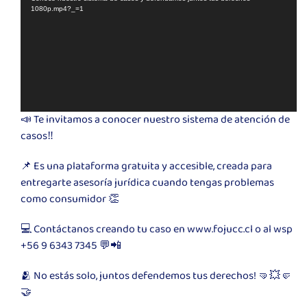
1080p.mp4?_=1
📣 Te invitamos a conocer nuestro sistema de atención de
casos‼️
📌 Es una plataforma gratuita y accesible, creada para
entregarte asesoría jurídica cuando tengas problemas
como consumidor 👏
💻 Contáctanos creando tu caso en www.fojucc.cl o al wsp
+56 9 6343 7345 💬📲
🫂 No estás solo, juntos defendemos tus derechos! 🤜💥🤛
🤝