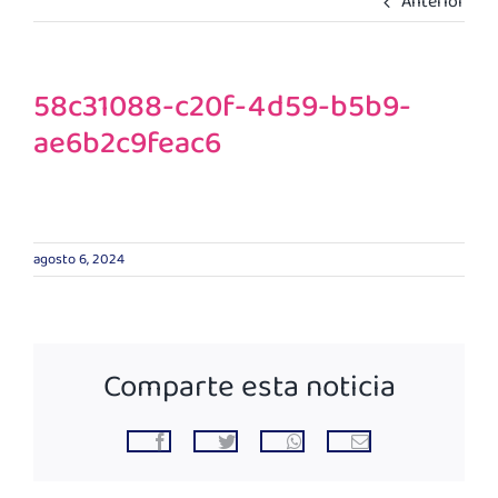
Anterior
Atención Online
Socios
58c31088-c20f-4d59-b5b9-
ae6b2c9feac6
agosto 6, 2024
Comparte esta noticia
Facebook
Twitter
WhatsApp
Correo
electrónico